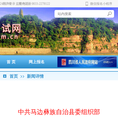
431510 监督电话：0833-2278122
用户登录
用户注册
微信报名小程序
实
科
首 页
网上报名
准考证打印
通知书打印
成绩查询
政策法规
警示案例
首页
新闻详情
中共马边彝族自治县委组织部