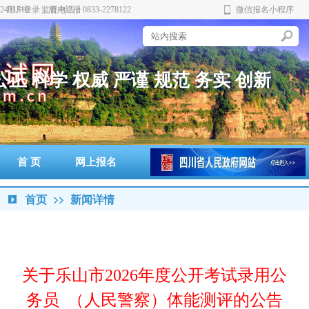
431510 监督电话：0833-2278122
用户登录
用户注册
微信报名小程序
公
正
科
学
权
威
严
谨
规
范
务
实
创
新
首 页
网上报名
准考证打印
通知书打印
成绩查询
政策法规
警示案例
首页
新闻详情
关于乐山市2026年度公开考试录用公
务员 （人民警察）体能测评的公告