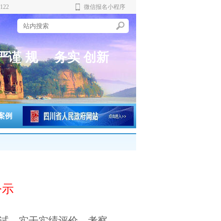
122
微信报名小程序
严
谨
规
务
实
创
新
范
案例
公示
面试、实干实绩评价、考察、