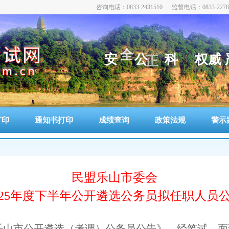
咨询电话：0833-2431510 监督电话：0833-2278
全
安
公
科
权
威
正
打印
通知书打印
成绩查询
政策法规
警示
民盟乐山市委会
025年度下半年公开遴选公务员拟任职人员
年乐山市公开遴选（考调）公务员公告》，经笔试、