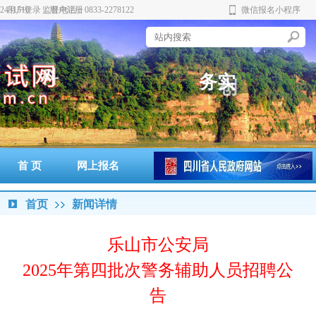
431510 监督电话：0833-2278122
用户登录
用户注册
微信报名小程序
公
正
科
务
实
创
新
谨
首 页
网上报名
准考证打印
通知书打印
成绩查询
政策法规
警示案例
首页
新闻详情
乐山市公安局
2025年第四批次警务辅助人员招聘公
告