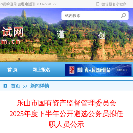
431510 监督电话：0833-2278122
用户登录
用户注册
微信报名小程序
谨
创
科
正
首 页
网上报名
准考证打印
通知书打印
成绩查询
政策法规
警示案例
首页
新闻详情
乐山市国有资产监督管理委员会
2025年度下半年公开遴选公务员拟任
职人员公示