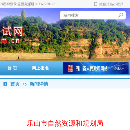
431510 监督电话：0833-2278122
用户登录
用户注册
微信报名小程序
首 页
网上报名
准考证打印
通知书打印
成绩查询
政策法规
警示案例
首页
新闻详情
乐山市自然资源和规划局