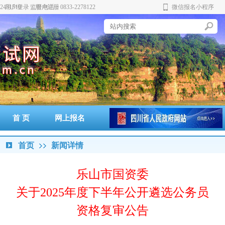
431510 监督电话：0833-2278122
用户登录
用户注册
微信报名小程序
创
新
首 页
网上报名
准考证打印
通知书打印
成绩查询
政策法规
警示案例
首页
新闻详情
乐山市国资委
关于2025年度下半年公开遴选公务员
资格复审公告