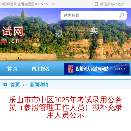
431510 监督电话：0833-2278122
用户登录
用户注册
微信报名小程序
实
规
首 页
网上报名
准考证打印
通知书打印
成绩查询
政策法规
警示案例
首页
新闻详情
乐山市市中区2025年考试录用公务
员（参照管理工作人员）拟补充录
用人员公示