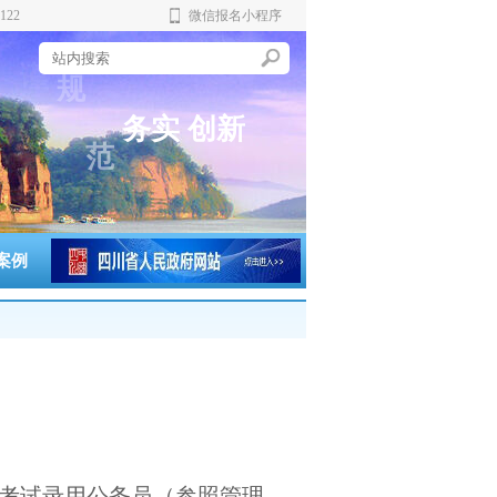
122
微信报名小程序
谨
规
实
创
新
务
范
严
案例
度考试录用公务员（参照管理