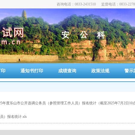
咨询电话：0833-2431510 监督电话：0833-2278
全
公
安
科
打印
通知书打印
成绩查询
政策法规
警示
025年度乐山市公开选调公务员（参照管理工作人员）报名统计（截至2025年7月2日10
）报名统计.xls