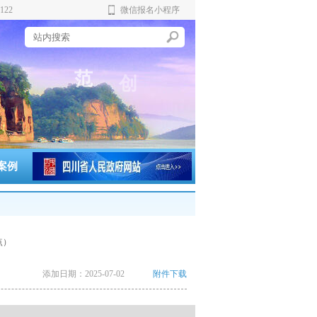
122
微信报名小程序
严
范
创
务
案例
点）
添加日期：
2025-07-02
附件下载