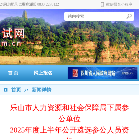
431510 监督电话：0833-2278122
用户登录
用户注册
微信报名小程序
新
首 页
网上报名
准考证打印
通知书打印
成绩查询
政策法规
警示案例
首页
新闻详情
乐山市人力资源和社会保障局下属参
公单位
2025年度上半年公开遴选参公人员资