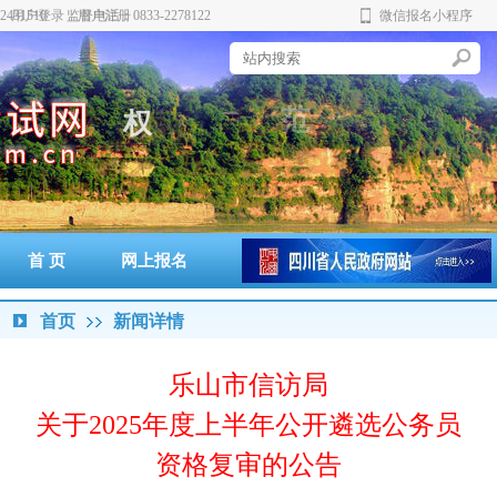
431510 监督电话：0833-2278122
用户登录
用户注册
微信报名小程序
务
范
权
公
实
首 页
网上报名
准考证打印
通知书打印
成绩查询
政策法规
警示案例
首页
新闻详情
乐山市信访局
关于2025年度上半年公开遴选公务员
资格复审的公告