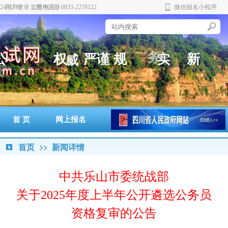
431510 监督电话：0833-2278122
用户登录
用户注册
微信报名小程序
务
安
公
权
严
规
实
新
谨
范
威
正
首 页
网上报名
准考证打印
通知书打印
成绩查询
政策法规
警示案例
首页
新闻详情
中共乐山市委统战部
关于2025年度上半年公开遴选公务员
资格复审的公告