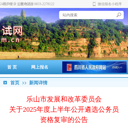
431510 监督电话：0833-2278122
用户登录
用户注册
微信报名小程序
严
实
正
公
谨
新
首 页
网上报名
准考证打印
通知书打印
成绩查询
政策法规
警示案例
首页
新闻详情
乐山市发展和改革委员会
关于2025年度上半年公开遴选公务员
资格复审的公告