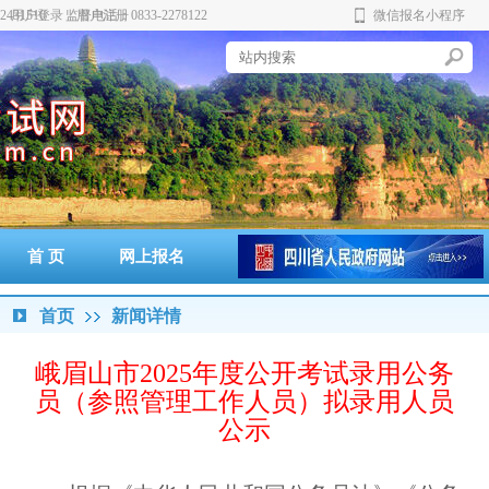
431510 监督电话：0833-2278122
用户登录
用户注册
微信报名小程序
首 页
网上报名
准考证打印
通知书打印
成绩查询
政策法规
警示案例
首页
新闻详情
峨眉山市2025年度公开考试录用公务
员（参照管理工作人员）拟录用人员
公示