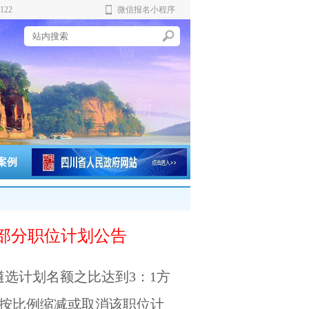
122
微信报名小程序
实
创
新
案例
消部分职位计划公告
遴选计划名额之比达到3：1方
按比例缩减或取消该职位计