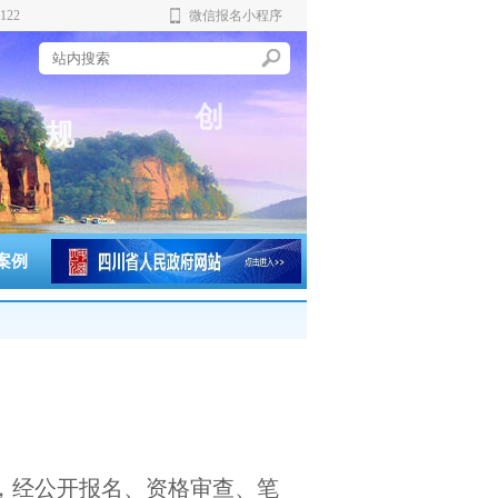
122
微信报名小程序
新
创
规
实
案例
》，经公开报名、资格审查、笔