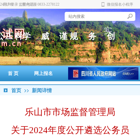
431510 监督电话：0833-2278122
用户登录
用户注册
微信报名小程序
新
范
实
正
公
科
学
威
谨
规
务
创
严
权
首 页
网上报名
准考证打印
通知书打印
成绩查询
政策法规
警示案例
首页
新闻详情
乐山市市场监督管理局
关于
2024
年度公开遴选公务员