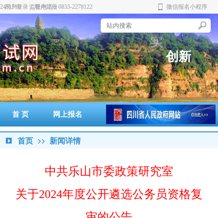
431510 监督电话：0833-2278122
用户登录
用户注册
微信报名小程序
规
实
创
新
务
范
首 页
网上报名
准考证打印
通知书打印
成绩查询
政策法规
警示案例
首页
新闻详情
中共乐山市委政策研究室
关于2024年度公开遴选公务员资格复
审的公告