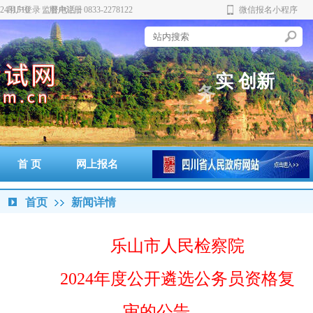
431510 监督电话：0833-2278122
用户登录
用户注册
微信报名小程序
谨
规
实
创
新
务
范
严
首 页
网上报名
准考证打印
通知书打印
成绩查询
政策法规
警示案例
首页
新闻详情
乐山市人民检察院
2024年度公开遴选公务员资格复
审的公告