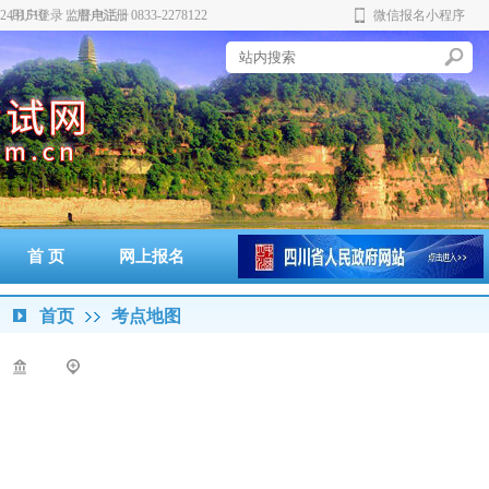
431510 监督电话：0833-2278122
用户登录
用户注册
微信报名小程序
实
创
新
务
首 页
网上报名
准考证打印
通知书打印
成绩查询
政策法规
警示案例
首页
考点地图