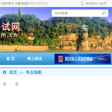
431510 监督电话：0833-2278122
用户登录
用户注册
微信报名小程序
科
实
威
首 页
网上报名
准考证打印
通知书打印
成绩查询
政策法规
警示案例
首页
考点地图