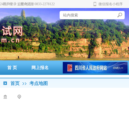
431510 监督电话：0833-2278122
用户登录
用户注册
微信报名小程序
实
创
新
首 页
网上报名
准考证打印
通知书打印
成绩查询
政策法规
警示案例
首页
考点地图